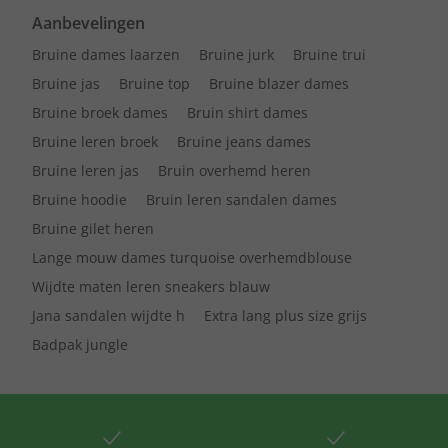
Aanbevelingen
Bruine dames laarzen
Bruine jurk
Bruine trui
Bruine jas
Bruine top
Bruine blazer dames
Bruine broek dames
Bruin shirt dames
Bruine leren broek
Bruine jeans dames
Bruine leren jas
Bruin overhemd heren
Bruine hoodie
Bruin leren sandalen dames
Bruine gilet heren
Lange mouw dames turquoise overhemdblouse
Wijdte maten leren sneakers blauw
Jana sandalen wijdte h
Extra lang plus size grijs
Badpak jungle