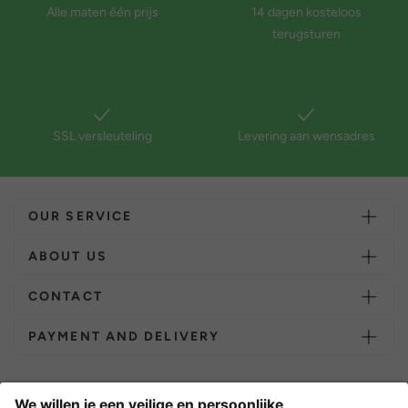
Alle maten één prijs
14 dagen kosteloos
terugsturen
SSL versleuteling
Levering aan wensadres
OUR SERVICE
ABOUT US
CONTACT
PAYMENT AND DELIVERY
Overige webwinkels