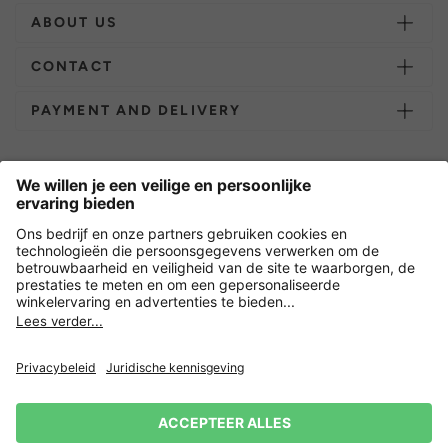
ABOUT US
CONTACT
PAYMENT AND DELIVERY
Overige webwinkels
Nederland
Versleuteling met
Nieuwsbrief
15% korting op je volgende
Privacy
Verkoopvoorwaarden
Herroepingsrecht
Impressum