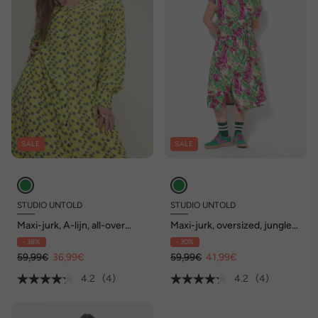
SALE
SALE
STUDIO UNTOLD
STUDIO UNTOLD
Maxi-jurk, A-lijn, all-over
Maxi-jurk, oversized, jungle-
print, V-hals, knoopsluiting
print
- 38%
- 30%
59,99€
36,99€
59,99€
41,99€
4.2
(4)
4.2
(4)