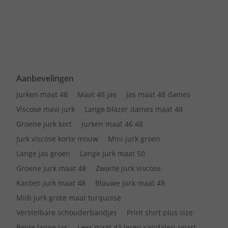
Aanbevelingen
Jurken maat 48
Maat 48 jas
Jas maat 48 dames
Viscose maxi jurk
Lange blazer dames maat 48
Groene jurk kort
Jurken maat 46 48
Jurk viscose korte mouw
Mini jurk groen
Lange jas groen
Lange jurk maat 50
Groene jurk maat 48
Zwarte jurk viscose
Kanten jurk maat 48
Blauwe jurk maat 48
Midi jurk grote maat turquoise
Verstelbare schouderbandjes
Print shirt plus size
Beige lange jas
Leer maat 43 leren sandalen zwart