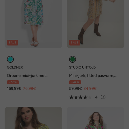
SALE
SALE
GOLDNER
STUDIO UNTOLD
Groene midi-jurk met
Mini-jurk, fitted pasvorm,
bloemenpatroon
patchprint met strepen,
- 55%
- 42%
lange mouwen
169,99€
76,99€
59,99€
34,99€
4
(3)