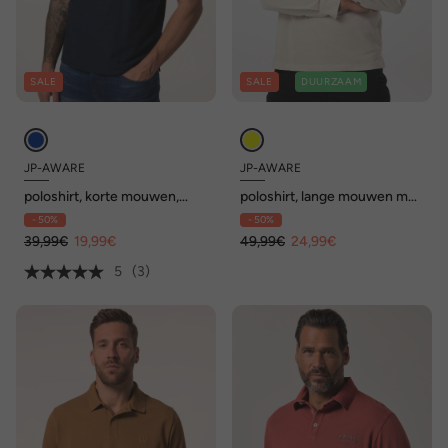
SALE
SALE
DUURZAAM
JP-AWARE
JP-AWARE
poloshirt, korte mouwen,
poloshirt, lange mouwen met
piqué, met OCS-
manchetten, GOTS-
- 50%
- 50%
gecertificeerd biologisch
gecertificeerd biologisch
katoen
39,99€
19,99€
katoen
49,99€
24,99€
5
(3)