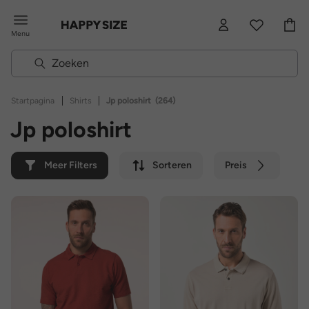
Menu
|
|
Startpagina
Shirts
Jp poloshirt
(264)
Jp poloshirt
Meer Filters
Sorteren
Preis
Kleur
Merk
Duurzaam