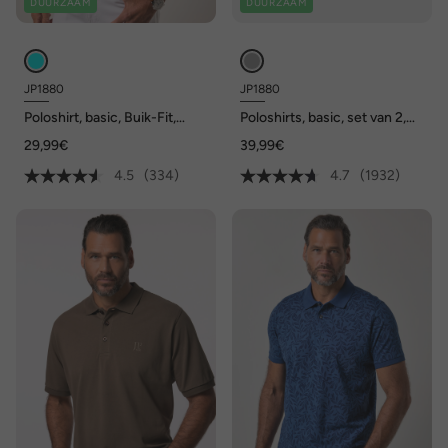
DUURZAAM
DUURZAAM
JP1880
JP1880
Poloshirt, basic, Buik-Fit,
Poloshirts, basic, set van 2,
korte mouwen, piqué, XXL tot
piqué, gekamd katoen
29,99€
39,99€
10XL
4.5
(334)
4.7
(1932)