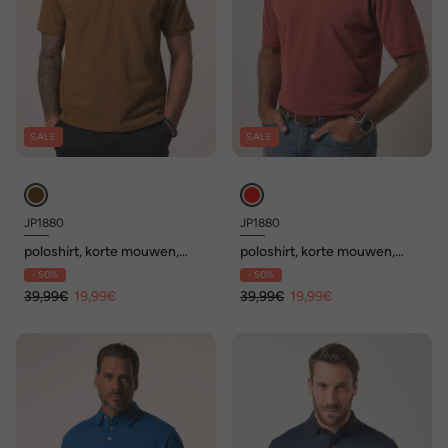
SALE
SALE
JP1880
JP1880
poloshirt, korte mouwen,
poloshirt, korte mouwen,
piqué, onderkraag met print,
print, vintage look, tot 8XL
- 50%
- 50%
tot 8XL
39,99€
19,99€
39,99€
19,99€