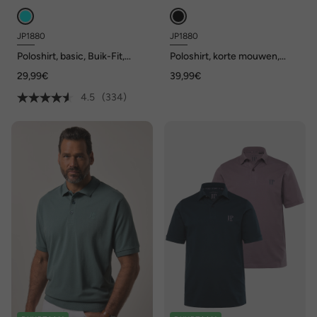
JP1880
JP1880
Poloshirt, basic, Buik-Fit,
Poloshirt, korte mouwen,
korte mouwen, piqué, XXL tot
piqué, all-over print, tot 8XL
29,99€
39,99€
10XL
4.5
(334)