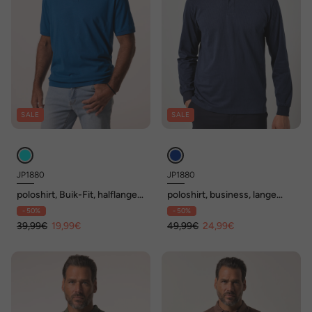
SALE
SALE
JP1880
JP1880
poloshirt, Buik-Fit, halflange
poloshirt, business, lange
mouwen, borduurwerk borst,
mouwen, all-overprint, tot
- 50%
- 50%
XXL tot 8XL
8XL
39,99€
19,99€
49,99€
24,99€