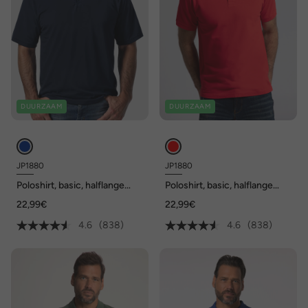
DUURZAAM
DUURZAAM
JP1880
JP1880
Poloshirt, basic, halflange
Poloshirt, basic, halflange
mouwen, piqué, tot 10XL
mouwen, piqué, tot 10XL
22,99€
22,99€
4.6
(838)
4.6
(838)