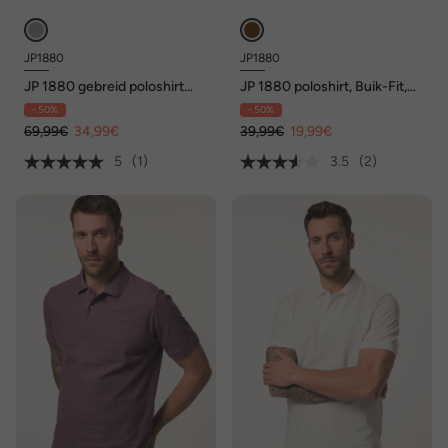
JP1880
JP1880
JP 1880 gebreid poloshirt
JP 1880 poloshirt, Buik-Fit,
FLEXNAMIC®, lange
korte mouwen, piqué, all-
- 50%
- 50%
mouwen, MerinoTouch, tot
over print, XXL tot 8XL
7XL
69,99€
34,99€
39,99€
19,99€
5
(1)
3.5
(2)