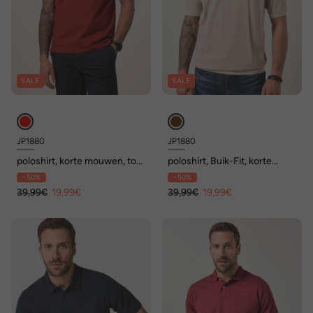
SALE
SALE
JP1880
JP1880
poloshirt, korte mouwen, tot
poloshirt, Buik-Fit, korte
8 XL
mouwen, piqué, vintage look,
- 50%
- 50%
XXL tot 8XL
39,99€
19,99€
39,99€
19,99€