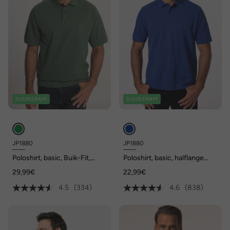
DUURZAAM
DUURZAAM
JP1880
JP1880
Poloshirt, basic, Buik-Fit,
Poloshirt, basic, halflange
korte mouwen, piqué, XXL tot
mouwen, piqué, tot 10XL
29,99€
22,99€
10XL
4.5
(334)
4.6
(838)