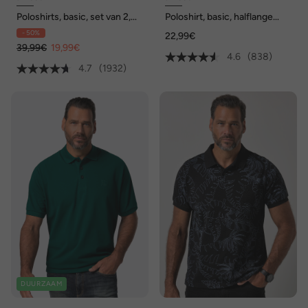
Poloshirts, basic, set van 2,
Poloshirt, basic, halflange
piqué, gekamd katoen
mouwen, piqué, tot 10XL
- 50%
22,99€
39,99€
19,99€
4.6
(838)
4.7
(1932)
DUURZAAM