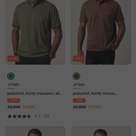
SALE
SALE
JP1880
JP1880
poloshirt, korte mouwen, all-
poloshirt, korte mouw,
overprint, tot 8XL
badges, vintage look, tot 8XL
- 50%
- 50%
39,99€
19,99€
39,99€
19,99€
4.7
(3)