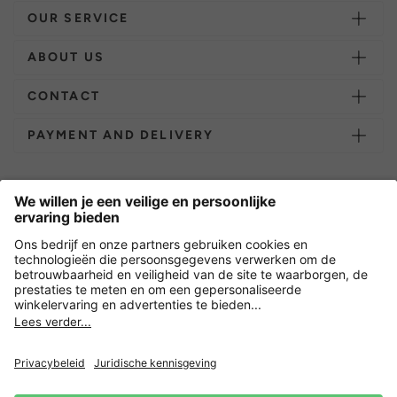
OUR SERVICE
ABOUT US
CONTACT
PAYMENT AND DELIVERY
Overige webwinkels
Nederland
Versleuteling met
Nieuwsbrief