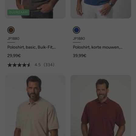
DUURZAAM
JP1880
JP1880
Poloshirt, basic, Buik-Fit,
Poloshirt, korte mouwen,
korte mouwen, piqué, XXL tot
jersey, patroon, vintage look,
29,99€
39,99€
10XL
tot 8XL
4.5
(334)