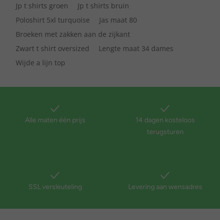
Jp t shirts groen
Jp t shirts bruin
Poloshirt 5xl turquoise
Jas maat 80
Broeken met zakken aan de zijkant
Zwart t shirt oversized
Lengte maat 34 dames
Wijde a lijn top
Alle maten één prijs
14 dagen kosteloos
terugsturen
SSL versleuteling
Levering aan wensadres