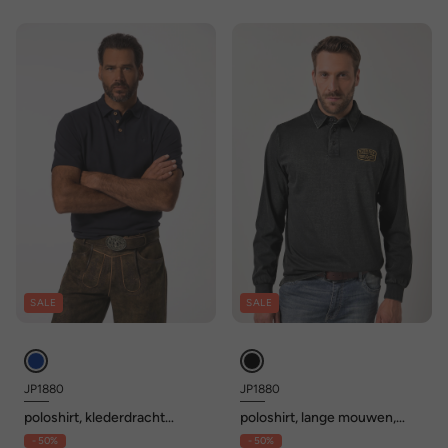
SALE
SALE
JP1880
JP1880
poloshirt, klederdracht
poloshirt, lange mouwen,
kostuum, korte mouwen,
badge, vintage look, tot 8XL
- 50%
- 50%
piqué, klederdracht-