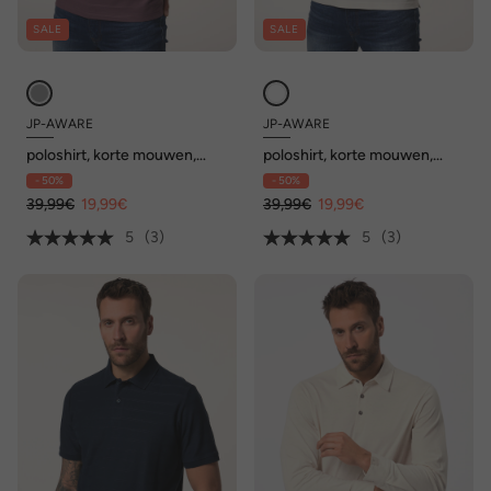
SALE
SALE
JP-AWARE
JP-AWARE
poloshirt, korte mouwen,
poloshirt, korte mouwen,
piqué, met OCS-
piqué, met OCS-
- 50%
- 50%
gecertificeerd biologisch
gecertificeerd biologisch
katoen
39,99€
19,99€
katoen
39,99€
19,99€
5
(3)
5
(3)