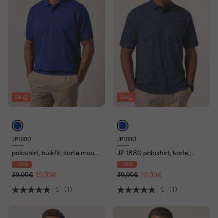
SALE
SALE
JP1880
JP1880
poloshirt, buikfit, korte mouw,
JP 1880 poloshirt, korte
piqué, XXL tot 8XL
mouwen, piqué, all-overprint,
- 50%
- 50%
tot 8XL
39,99€
19,99€
39,99€
19,99€
5
(1)
5
(1)