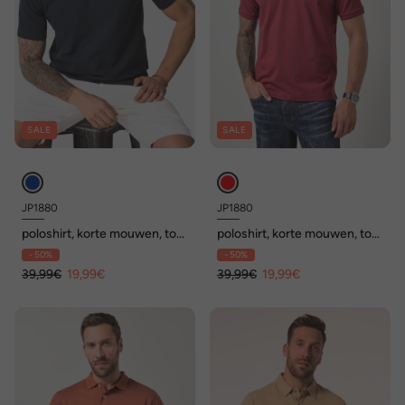
SALE
SALE
JP1880
JP1880
poloshirt, korte mouwen, tot
poloshirt, korte mouwen, tot
8 XL
8 XL
- 50%
- 50%
39,99€
19,99€
39,99€
19,99€