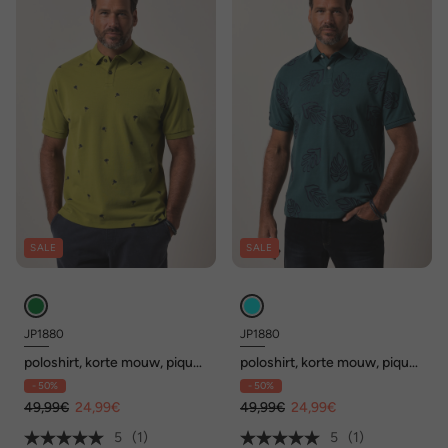
SALE
SALE
JP1880
JP1880
poloshirt, korte mouw, piqué,
poloshirt, korte mouw, piqué,
geborduurd motief, tot 8XL
geborduurd motief, tot 8XL
- 50%
- 50%
49,99€
24,99€
49,99€
24,99€
5
(1)
5
(1)