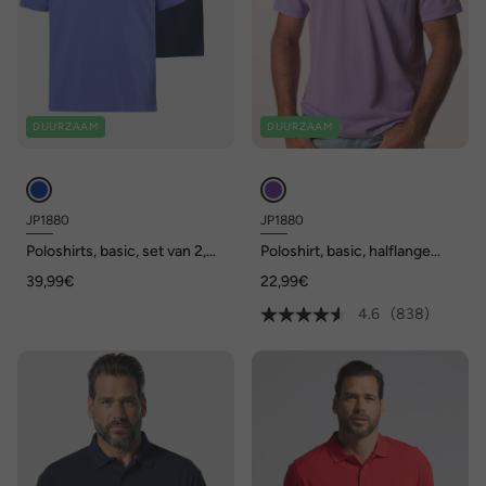
DUURZAAM
DUURZAAM
JP1880
JP1880
Poloshirts, basic, set van 2,
Poloshirt, basic, halflange
piqué, gekamd katoen
mouwen, piqué, tot 10XL
39,99€
22,99€
4.6
(838)