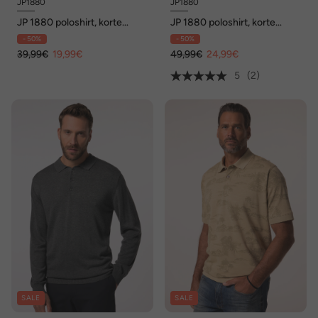
JP1880
JP1880
JP 1880 poloshirt, korte
JP 1880 poloshirt, korte
mouwen, piqué, all-overprint,
mouwen, piqué,
- 50%
- 50%
tot 8XL
mouwembleem, tot 8XL
39,99€
19,99€
49,99€
24,99€
5
(2)
SALE
SALE