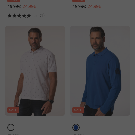
over print, XXL tot 8XL
49,99€
24,99€
49,99€
24,99€
5
(1)
SALE
SALE