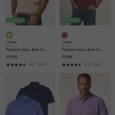
DUURZAAM
DUURZAAM
JP1880
JP1880
Poloshirt, basic, Buik-Fit,
Poloshirt, basic, Buik-Fit,
korte mouwen, piqué, XXL tot
korte mouwen, piqué, XXL tot
29,99€
29,99€
10XL
10XL
4.5
(334)
4.5
(334)