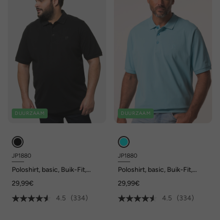
DUURZAAM
DUURZAAM
JP1880
JP1880
Poloshirt, basic, Buik-Fit,
Poloshirt, basic, Buik-Fit,
korte mouwen, piqué, XXL tot
korte mouwen, piqué, XXL tot
29,99€
29,99€
10XL
10XL
4.5
(334)
4.5
(334)