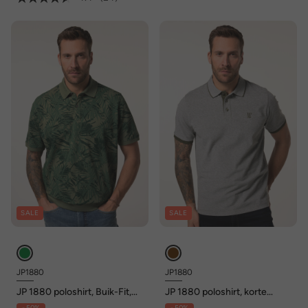
SALE
SALE
JP1880
JP1880
JP 1880 poloshirt, Buik-Fit,
JP 1880 poloshirt, korte
korte mouwen, piqué, all-
mouwen, piqué, tot 8XL
- 50%
- 50%