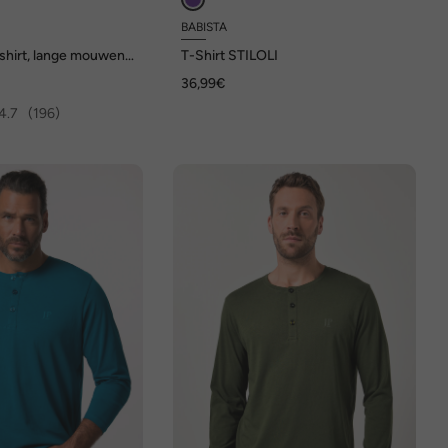
BABISTA
 shirt, lange mouwen,
T-Shirt STILOLI
 tot 8XL
36,99€
4.7
(196)