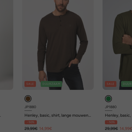
SALE
DUURZAAM
SALE
DUUR
JP1880
JP1880
Henley, basic, shirt, lange mouwen,
Henley, basic,
oon,
knoopsluiting, tot 8XL
knoopsluiting,
- 50%
- 50%
29,99€
14,99€
29,99€
14,99