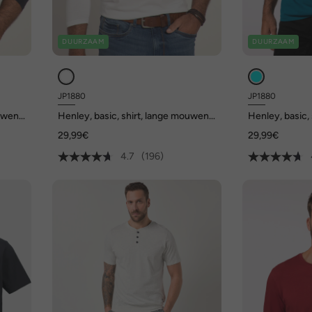
DUURZAAM
DUURZAAM
JP1880
JP1880
uwen,
Henley, basic, shirt, lange mouwen,
Henley, basic,
knoopsluiting, tot 8XL
knoopsluiting,
29,99€
29,99€
4.7
(196)