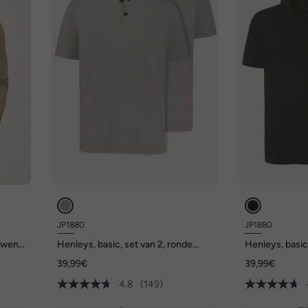
JP1880
JP1880
uwen,
Henleys, basic, set van 2, ronde
Henleys, basic
hals, knoopsluiting, tot 8 XL
hals, knoopslui
39,99€
39,99€
4.8
(149)