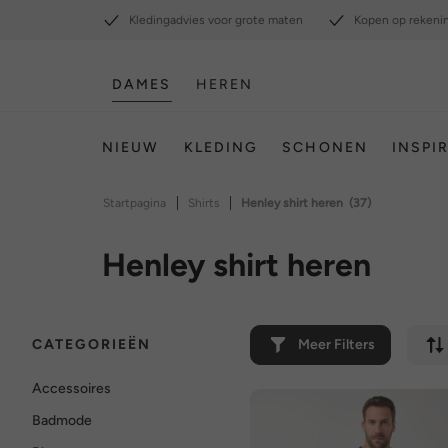
Kledingadvies voor grote maten
Kopen op rekeni
DAMES
HEREN
NIEUW
KLEDING
SCHONEN
INSPI
|
|
Startpagina
Shirts
Henley shirt heren
(37)
Henley shirt heren
CATEGORIEËN
Meer Filters
Accessoires
Badmode