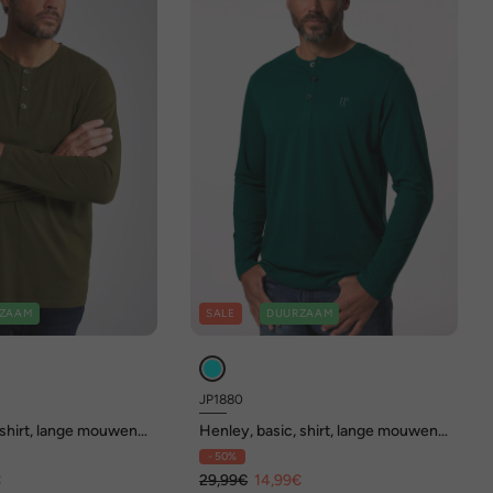
ZAAM
SALE
DUURZAAM
JP1880
 shirt, lange mouwen,
Henley, basic, shirt, lange mouwen,
 tot 8XL
knoopsluiting, tot 8XL
- 50%
€
29,99€
14,99€