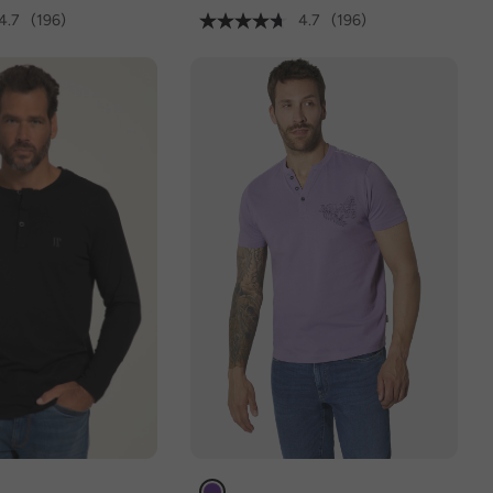
4.7
(196)
4.7
(196)