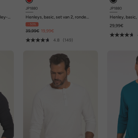
JP1880
JP1880
nley-
Henleys, basic, set van 2, ronde
Henley, basic,
e
hals, knoopsluiting, tot 8 XL
knoopsluiting,
- 50%
29,99€
39,99€
19,99€
4.8
(149)