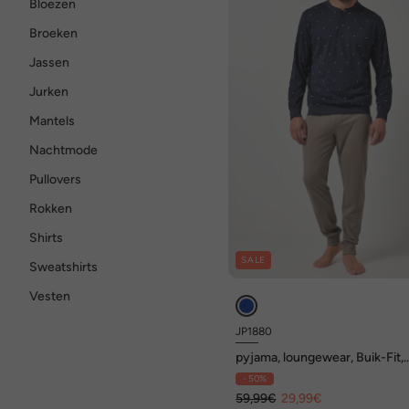
Bloezen
Broeken
Jassen
Jurken
Mantels
Nachtmode
Pullovers
Rokken
Shirts
SALE
Sweatshirts
Vesten
JP1880
pyjama, loungewear, Buik-Fit,
tweedelig, minimalistisch patr
- 50%
tot 8XL
59,99€
29,99€