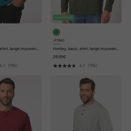
DUURZAAM
JP1880
 shirt, lange mouwen,
Henley, basic, shirt, lange mouwen,
 tot 8XL
knoopsluiting, tot 8XL
29,99€
4.7
(196)
4.7
(196)