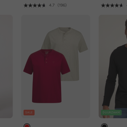
4.7
(196)
SALE
DUURZAAM