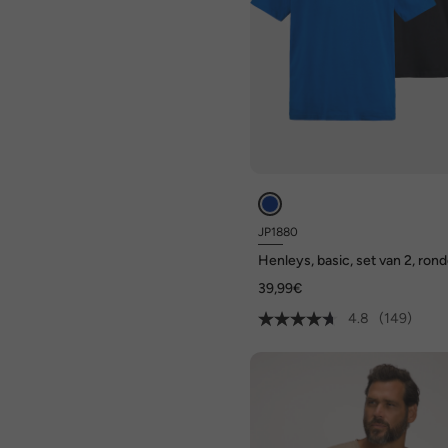
JP1880
Henleys, basic, set van 2, ron
hals, knoopsluiting, tot 8 XL
39,99€
4.8
(149)