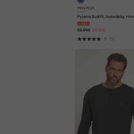
MEN PLUS
Pyjama Buikfit, tweedelig, He
shirt met lange mouwen, lang
- 50%
broek, Modern Fit, tot 8 XL
59,99€
29,99€
5
(1)