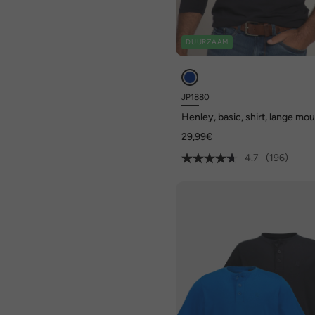
DUURZAAM
JP1880
Henley, basic, shirt, lange mo
knoopsluiting, tot 8XL
29,99€
4.7
(196)