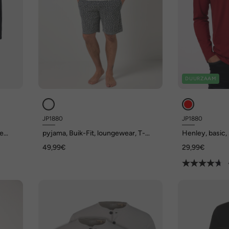
DUURZAAM
JP1880
JP1880
de
pyjama, Buik-Fit, loungewear, T-
Henley, basic,
shirt, broek met patroon, tot 8XL
knoopsluiting,
49,99€
29,99€