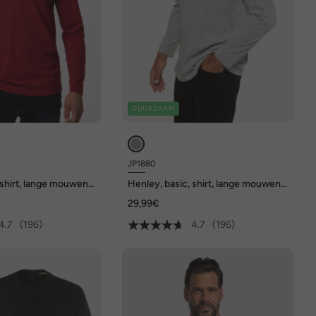
DUURZAAM
JP1880
 shirt, lange mouwen,
Henley, basic, shirt, lange mouwen,
 tot 8XL
knoopsluiting, tot 8XL
29,99€
4.7
(196)
4.7
(196)