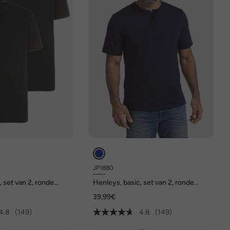
JP1880
, set van 2, ronde
Henleys, basic, set van 2, ronde
ting, tot 8 XL
hals, knoopsluiting, tot 8 XL
39,99€
4.8
(149)
4.8
(149)