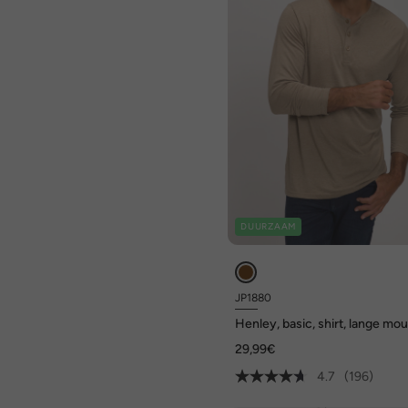
DUURZAAM
JP1880
Henley, basic, shirt, lange mo
knoopsluiting, tot 8XL
29,99€
4.7
(196)