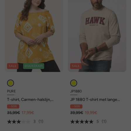
SALE
DUURZAAM
SALE
PURE
JP1880
T-shirt, Carmen-halslijn,
JP 1880 T-shirt met lange
halve mouwen, biologisch
mouwen, print op de borst,
- 50%
- 50%
katoen
tot 8XL
35,99€
17,99€
39,99€
19,99€
3
(1)
5
(1)