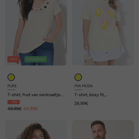
SALE
DUURZAAM
PURE
MIA MODA
T-shirt, fruit van sierkraaltjes,
T-shirt, boxy fit,
ronde hals, korte mouwen,
glittersteentjes,
- 10%
26,99€
biologisch katoen
citroenmotief
49,99€
44,99€