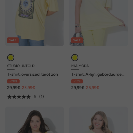
SALE
SALE
STUDIO UNTOLD
MIA MODA
T-shirt, oversized, tarot zon
T-shirt, A-lijn, geborduurde
bloemen, korte mouwen
- 20%
- 13%
29,99€
23,99€
29,99€
25,99€
5
(1)