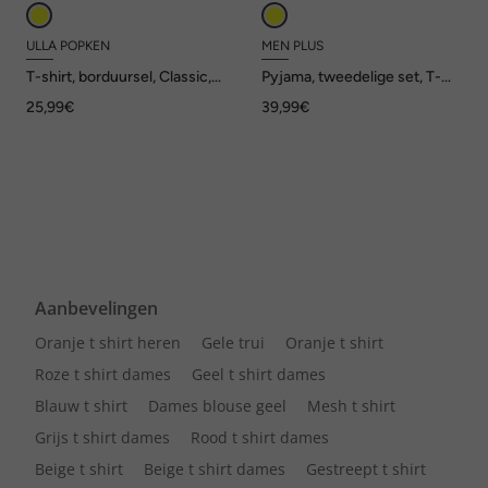
ULLA POPKEN
MEN PLUS
T-shirt, borduursel, Classic,
Pyjama, tweedelige set, T-
V-hals, korte mouwen
shirt, borstprint, short, tot
25,99€
39,99€
8XL
Aanbevelingen
Oranje t shirt heren
Gele trui
Oranje t shirt
Roze t shirt dames
Geel t shirt dames
Blauw t shirt
Dames blouse geel
Mesh t shirt
Grijs t shirt dames
Rood t shirt dames
Beige t shirt
Beige t shirt dames
Gestreept t shirt