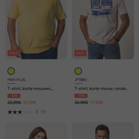
SALE
SALE
MEN PLUS
JP1880
T-shirt, korte mouwen,
T-shirt, korte mouw, ronde
Buikfit, borstprint, tot 8 XL
hals, print, tot 8XL
- 50%
- 50%
25,99€
12,99€
35,99€
17,99€
3
(1)