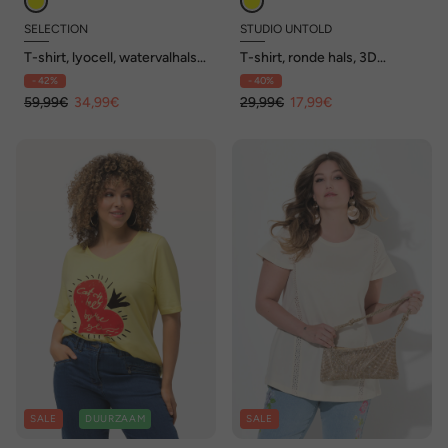
SELECTION
STUDIO UNTOLD
T-shirt, lyocell, watervalhals,
T-shirt, ronde hals, 3D
korte mouwen
California-statement, unisex
- 42%
- 40%
59,99€
34,99€
29,99€
17,99€
SALE
DUURZAAM
SALE