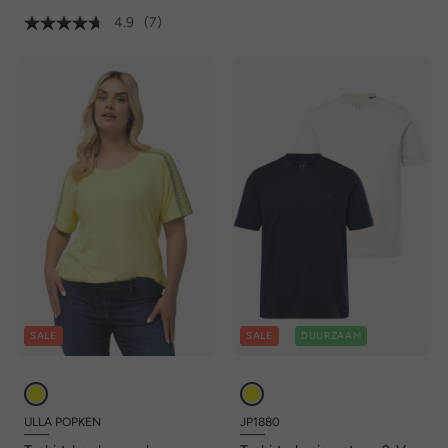
4.9
(7)
SALE
SALE
DUURZAAM
ULLA POPKEN
JP1880