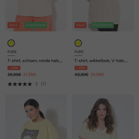
SALE
DUURZAAM
SALE
DUURZAAM
PURE
PURE
T-shirt, schoen, ronde hals,
T-shirt, wikkellook, V-hals,
korte mouwen, biologisch
korte mouwen, biologisch
- 20%
- 20%
katoen
katoen
39,99€
31,99€
49,99€
39,99€
5
(1)