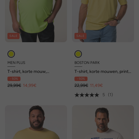
SALE
SALE
MEN PLUS
BOSTON PARK
T-shirt, korte mouw,
T-shirt, korte mouwen, print
neonborduursel, tot 8 XL
op de voorkant, tot 84/86
- 50%
- 50%
29,99€
14,99€
22,99€
11,49€
5
(1)