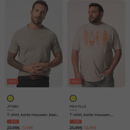
SALE
SALE
JP1880
MEN PLUS
T-shirt, korte mouwen. basic,
T-shirt, korte mouwen,
ronde hals, tot 8XL
borstprint, tot 8 XL
- 50%
- 50%
22,99€
11,49€
25,99€
12,99€