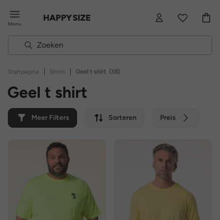
Menu
|
|
Startpagina
Shirts
Geel t shirt
(38)
Geel t shirt
Meer Filters
Sorteren
Preis
Kleur
Merk
Duurzaam