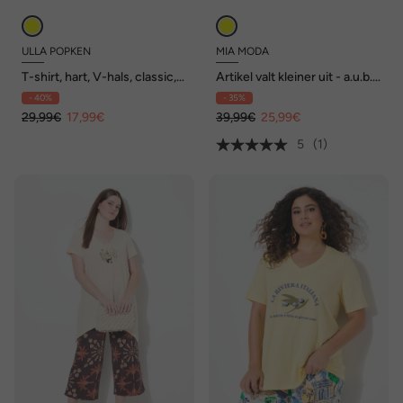
ULLA POPKEN
MIA MODA
T-shirt, hart, V-hals, classic,
Artikel valt kleiner uit - a.u.b.
halve mouwen
een maat groter bestellen.
- 40%
- 35%
29,99€
17,99€
39,99€
25,99€
5
(1)