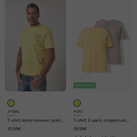
DUURZAAM
JP1880
PURE
T-shirt, korte mouwen, print
T-shirt, 2-pack, strepen/uni,
op de borst, tot 8XL
V-hals, halve mouw
25,99€
39,99€