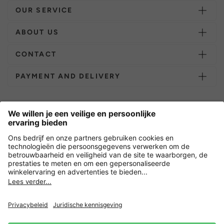
OUR SERVICE
ABOUT US
CONTACT
PAYMENT AND DELIVERY
Overige webwinkels
Nederland
Versleuteling met
Nieuwsbrief