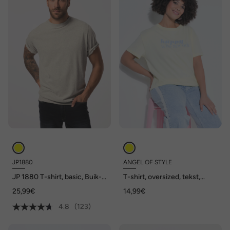
JP1880
ANGEL OF STYLE
JP 1880 T-shirt, basic, Buik-
T-shirt, oversized, tekst,
Fit, korte mouwen, XXL tot
korte mouwen
25,99€
14,99€
10XL
4.8
(123)