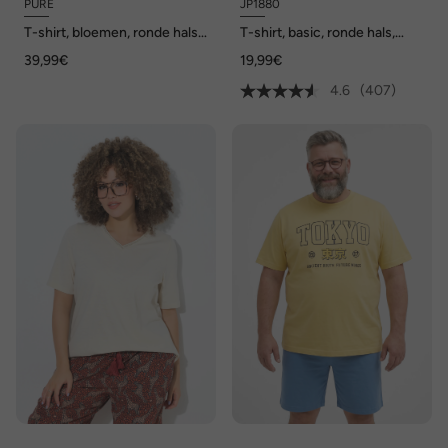
PURE
JP1880
T-shirt, bloemen, ronde hals,
T-shirt, basic, ronde hals,
korte mouwen, biologisch
gekamd katoen, tot 8XL
39,99€
19,99€
katoen
4.6
(407)