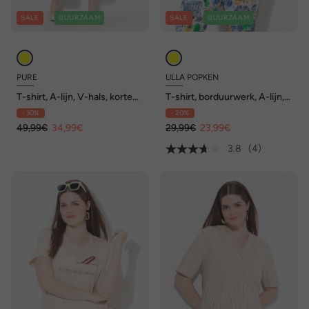
SALE
DUURZAAM
SALE
DUURZAAM
PURE
ULLA POPKEN
T-shirt, A-lijn, V-hals, korte
T-shirt, borduurwerk, A-lijn,
mouwen, biologisch katoen
V-hals, halve mouw
- 30%
- 20%
49,99€
34,99€
29,99€
23,99€
3.8
(4)