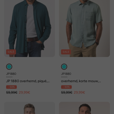
SALE
SALE
JP1880
JP1880
JP 1880 overhemd, piqué,
overhemd, korte mouw,
lange mouwen, buttondown-
kentkraag, boxy fit, tot 8XL
- 50%
- 50%
kraag, vintage look, Modern
Fit, tot 8XL
59,99€
29,99€
59,99€
29,99€