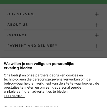
OUR SERVICE
ABOUT US
CONTACT
PAYMENT AND DELIVERY
Overige webwinkels
Nederland
Versleuteling met