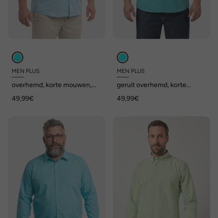
MEN PLUS
MEN PLUS
overhemd, korte mouwen,
geruit overhemd, korte
kentkraag, linnenlook,
mouw, kentkraag,
49,99€
49,99€
Comfort Fit, tot 8XL
seersucker, comfort fit, tot
8XL