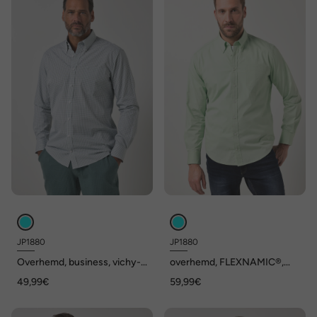
JP1880
JP1880
Overhemd, business, vichy-
overhemd, FLEXNAMIC®,
ruit, tot 8XL, Comfort Fit,
lange mouwen, buttondown
49,99€
59,99€
EasyCare
kraag, Modern Fit