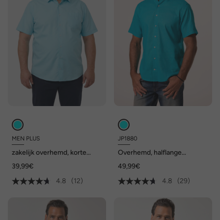
MEN PLUS
JP1880
zakelijk overhemd, korte
Overhemd, halflange
mouwen, EasyCare,
mouwen, linnenmix,
39,99€
49,99€
kentkraag, comfort fit, tot
opstaande kraag, modern fit
8XL
4.8
(12)
4.8
(29)