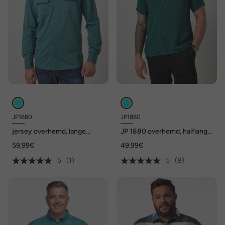
JP1880
JP1880
jersey overhemd, lange
JP 1880 overhemd, halflange
mouwen, kentkraag, Modern-
mouwen, Cubaanse kraag,
59,99€
49,99€
Fit, tot 8XL
Cubaanse pasvorm, tot 8XL
5
(1)
5
(8)