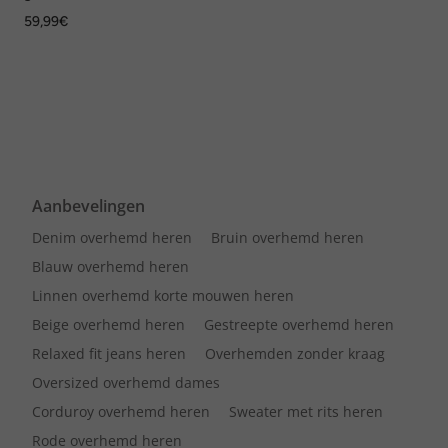
lange mouwen, kentkraag,
59,99€
comfortabele pasvorm, tot
8XL
Aanbevelingen
Denim overhemd heren
Bruin overhemd heren
Blauw overhemd heren
Linnen overhemd korte mouwen heren
Beige overhemd heren
Gestreepte overhemd heren
Relaxed fit jeans heren
Overhemden zonder kraag
Oversized overhemd dames
Corduroy overhemd heren
Sweater met rits heren
Rode overhemd heren