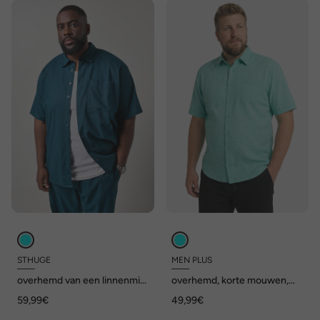
STHUGE
MEN PLUS
overhemd van een linnenmix,
overhemd, korte mouwen,
korte mouwen, Boxy Fit,
kentkraag, linnenlook,
59,99€
49,99€
kentkraag, tot 8XL
Comfort Fit, tot 8XL