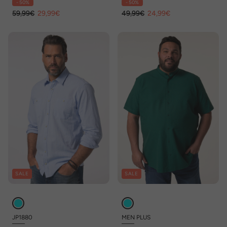
- 50%
- 50%
Fit, tot maat 8 XL
tot 8XL
59,99€
29,99€
49,99€
24,99€
SALE
SALE
JP1880
MEN PLUS