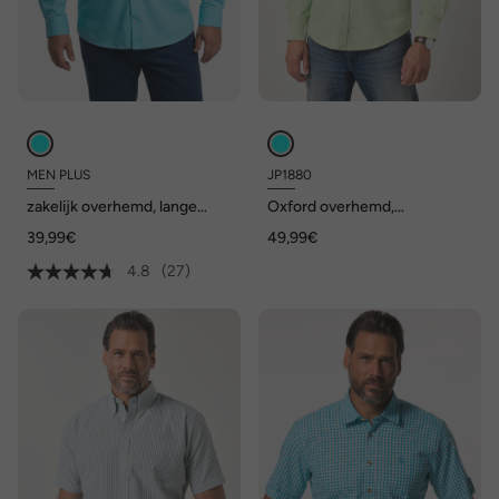
MEN PLUS
JP1880
zakelijk overhemd, lange
Oxford overhemd,
mouwen, EasyCare,
FLEXNAMIC®, lange
39,99€
49,99€
kentkraag, comfort fit, tot
mouwen, buttondown kraag,
8XL
Modern Fit, tot 8XL
4.8
(27)