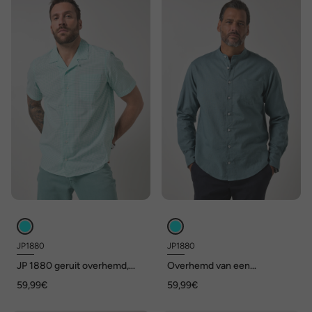
JP1880
JP1880
JP 1880 geruit overhemd,
Overhemd van een
korte mouwen, Cubaanse
linnenmix, lange mouwen,
59,99€
59,99€
kraag, Cubaanse pasvorm, tot
opstaande kraag, modern fit
8XL