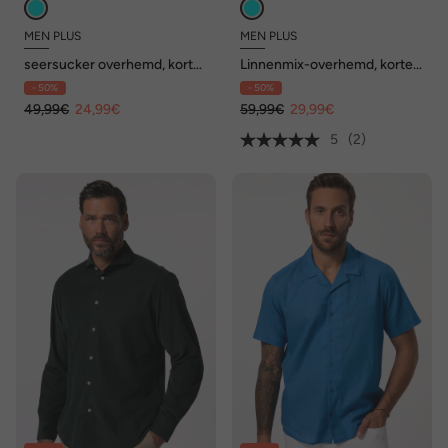
MEN PLUS
MEN PLUS
seersucker overhemd, korte
Linnenmix-overhemd, korte
mouwen, kentkraag, boxy fit,
mouwen, all-over print,
- 50%
- 50%
tot 8XL
Cubaanse kraag, Cuba Fit, tot
49,99€
24,99€
8 XL
59,99€
29,99€
5
(2)