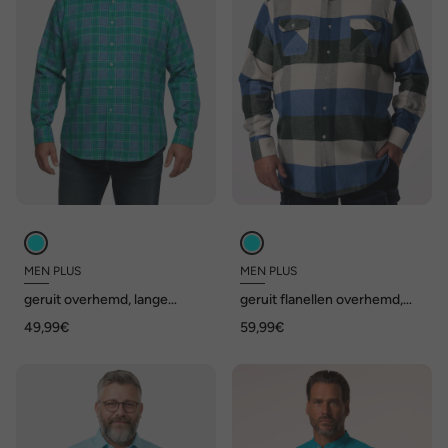
MEN PLUS
MEN PLUS
geruit overhemd, lange
geruit flanellen overhemd,
mouw, kentkraag, comfort fit,
lange mouwen, kentkraag,
49,99€
59,99€
tot 8XL
Comfort Fit, tot 8XL