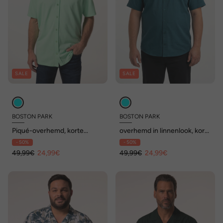
SALE
SALE
BOSTON PARK
BOSTON PARK
Piqué-overhemd, korte
overhemd in linnenlook, korte
mouw, Kentkraag, comfort
mouwen, buttondown kraag,
- 50%
- 50%
fit, tot 8 XL
comfortabele pasvorm, tot
49,99€
24,99€
8XL
49,99€
24,99€