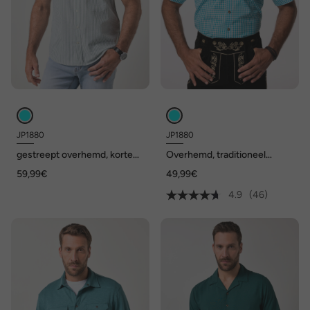
JP1880
JP1880
gestreept overhemd, korte
Overhemd, traditioneel
mouwen, buttondown kraag,
kostuum, kentkraag, Modern-
59,99€
49,99€
seersucker, Modern Fit, tot
Fit
8XL
4.9
(46)