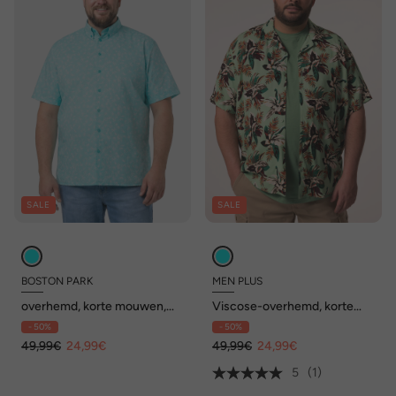
SALE
SALE
BOSTON PARK
MEN PLUS
overhemd, korte mouwen,
Viscose-overhemd, korte
buttondown-kraag,
mouw, Cubaanse kraag, Cuba
- 50%
- 50%
minimalistisch motief,
fit, tot 8 XL
Comfort Fit, tot 8XL
49,99€
24,99€
49,99€
24,99€
5
(1)