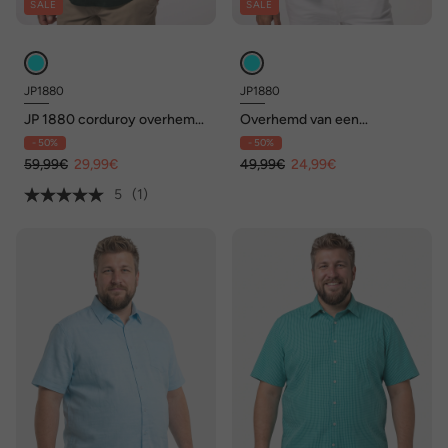
SALE
SALE
JP1880
JP1880
JP 1880 corduroy overhemd,
Overhemd van een
haaienkraag, Modern Fit, tot
linnenmix, korte mouwen,
- 50%
- 50%
7XL
Cubaanse kraag, modern fit
59,99€
29,99€
49,99€
24,99€
5
(1)