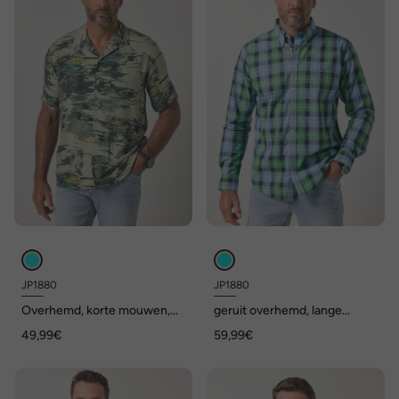
JP1880
JP1880
Overhemd, korte mouwen,
geruit overhemd, lange
print all-over, Cubaanse
mouwen, buttondown kraag,
49,99€
59,99€
kraag, Cuba-Fit, tot 8XL
Modern Fit, tot 8XL