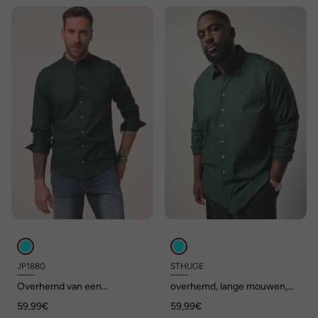
JP1880
STHUGE
Overhemd van een
overhemd, lange mouwen,
linnenmix, lange mouwen,
rugprint, tot 8XL
59,99€
59,99€
opstaande kraag, modern fit