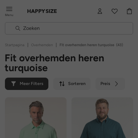
Menu
|
|
Startpagina
Overhemden
Fit overhemden heren turquoise
(43)
Fit overhemden heren
turquoise
Meer Filters
Sorteren
Preis
Kleur
Merk
Duurzaam