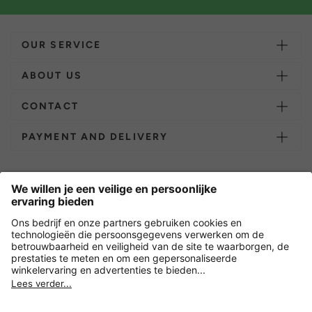
OUR SERVICE
ABOUT US
CONTACT
PAYMENT AND DELIVERY
Overige webwinkels
Nederland
Versleuteling met