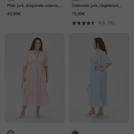
Midi-jurk, diagonale volants,
Gebreide jurk, ribgebreid,
A-lijn, V-hals, mouwloos
slim, midi-lengte, V-hals,
49,99€
79,99€
mouwloos
4.6
(16)