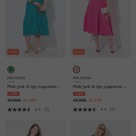
SALE
SALE
MIA MODA
MIA MODA
Midi-jurk, A-lijn, cupromix-
Midi-jurk, A-lijn, cupromix-
jersey, zoomvolant
jersey, zoomvolant
- 35%
- 35%
49,99€
32,49€
49,99€
32,49€
4.4
(5)
4.4
(5)