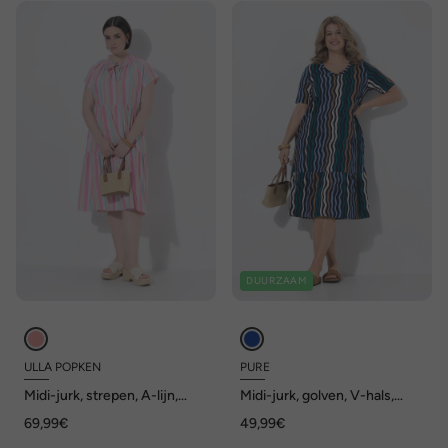
DUURZAAM
ULLA POPKEN
PURE
Midi-jurk, strepen, A-lijn,
Midi-jurk, golven, V-hals,
ronde hals, mouwvolant
korte mouwen, biologisch
69,99€
49,99€
katoen