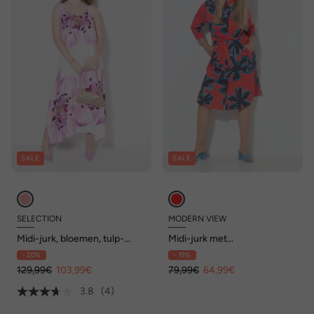
SALE
SALE
SELECTION
MODERN VIEW
Midi-jurk, bloemen, tulp-
Midi-jurk met
silhouet, ronde hals,
overhemdblouse, bloemen,
- 20%
- 19%
mouwloos
A-lijn, 3/4-mouwen
129,99€
103,99€
79,99€
64,99€
3.8
(4)