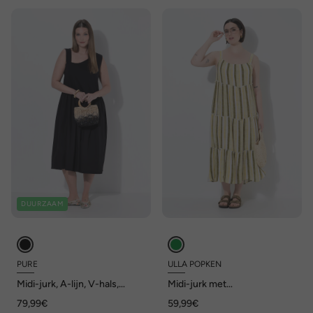
DUURZAAM
PURE
ULLA POPKEN
Midi-jurk, A-lijn, V-hals,
Midi-jurk met
mouwloos, biologisch katoen
schouderbandjes, strepen,
79,99€
59,99€
A-lijn, mouwloos