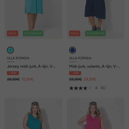
SALE
DUURZAAM
SALE
DUURZAAM
ULLA POPKEN
ULLA POPKEN
Jersey midi-jurk, A-lijn, V-
Midi-jurk, volants, A-lijn, V-
hals, cupmouwen
hals, 3/4-mouwen
- 60%
- 50%
39,99€
15,99€
59,99€
29,99€
4
(6)