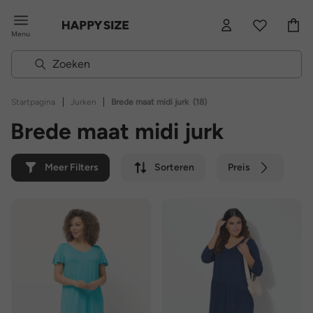
Menu
|
|
Startpagina
Jurken
Brede maat midi jurk
(18)
Brede maat midi jurk
Meer Filters
Sorteren
Preis
Kleur
Merk
Duurzaam