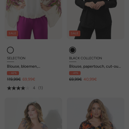
SALE
SALE
SELECTION
BLACK COLLECTION
Blouse, bloemen,
Blouse, papertouch, cut-out
dubbelgelaagd, ronde hals,
op de rug, opstaande kraag,
- 42%
- 41%
halve mouwen
lange mouwen
119,99€
69,99€
69,99€
40,99€
4
(1)