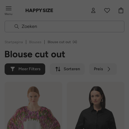
Menu
|
|
Startpagina
Blouses
Blouse cut out
(4)
Blouse cut out
Meer Filters
Sorteren
Preis
Kleur
Merk
Duurzaam