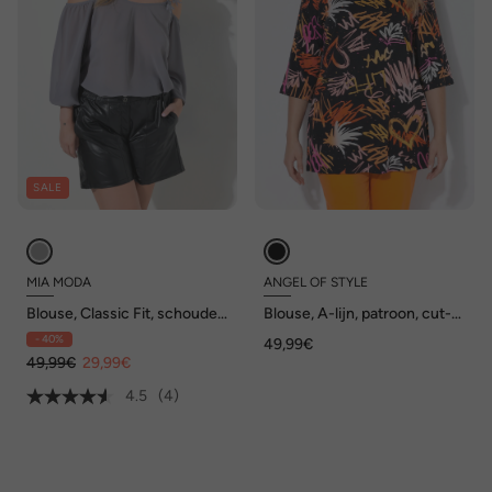
SALE
MIA MODA
ANGEL OF STYLE
Blouse, Classic Fit, schouder
Blouse, A-lijn, patroon, cut-
cut-out met kant
out op de schouder
- 40%
49,99€
49,99€
29,99€
4.5
(4)