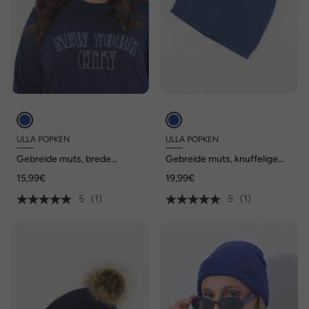
ULLA POPKEN
ULLA POPKEN
Gebreide muts, brede
Gebreide muts, knuffelige
omslag, zacht geribbeld
pom-pom, zacht fijn breiwerk
15,99€
19,99€
breisel
5
(1)
5
(1)