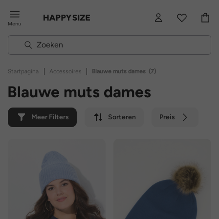
Menu
|
|
Startpagina
Accessoires
Blauwe muts dames
(7)
Blauwe muts dames
Meer Filters
Sorteren
Preis
Kleur
Merk
Duurzaam