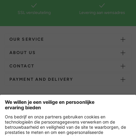
SSL versleuteling
Levering aan wensadres
OUR SERVICE
ABOUT US
CONTACT
PAYMENT AND DELIVERY
Overige webwinkels
Nederland