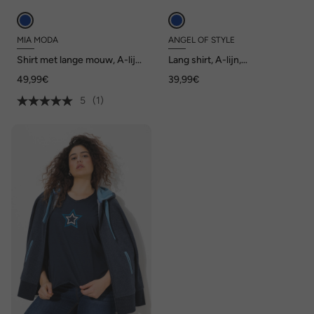
MIA MODA
ANGEL OF STYLE
Shirt met lange mouw, A-lijn,
Lang shirt, A-lijn,
krans met glittersteentjes,
glittersteentjes, strandmotief
49,99€
39,99€
puntzoom
5
(1)