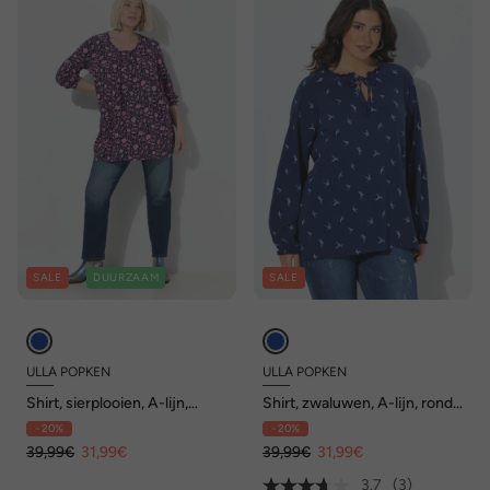
SALE
DUURZAAM
SALE
ULLA POPKEN
ULLA POPKEN
Shirt, sierplooien, A-lijn,
Shirt, zwaluwen, A-lijn, ronde
carréhals, lange mouwen
hals, lange mouw, volants
- 20%
- 20%
39,99€
31,99€
39,99€
31,99€
3.7
(3)