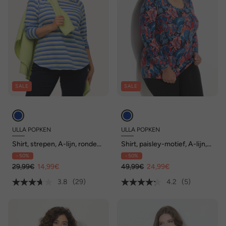
SALE
SALE
ULLA POPKEN
ULLA POPKEN
Shirt, strepen, A-lijn, ronde
Shirt, paisley-motief, A-lijn,
hals, lange mouw
ronde hals, lange mouwen
- 50%
- 50%
29,99€
14,99€
49,99€
24,99€
3.8
(29)
4.2
(5)