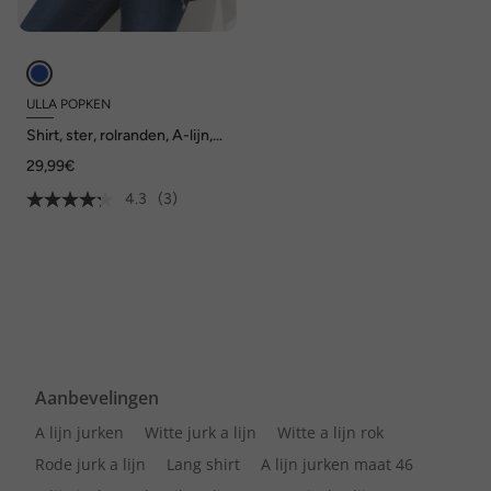
ULLA POPKEN
Shirt, ster, rolranden, A-lijn,
V-hals, lange mouwen
29,99€
4.3
(3)
Aanbevelingen
A lijn jurken
Witte jurk a lijn
Witte a lijn rok
Rode jurk a lijn
Lang shirt
A lijn jurken maat 46