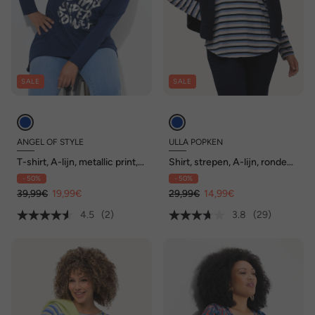
SALE
SALE
ANGEL OF STYLE
ULLA POPKEN
T-shirt, A-lijn, metallic print,
Shirt, strepen, A-lijn, ronde
lange mouwen
hals, lange mouw
- 50%
- 50%
39,99€
19,99€
29,99€
14,99€
4.5
(2)
3.8
(29)