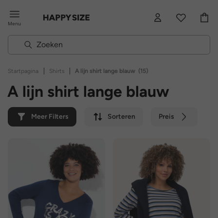
Menu
|
|
Startpagina
Shirts
A lijn shirt lange blauw
(15)
A lijn shirt lange blauw
Meer Filters
Sorteren
Preis
Kleur
Merk
Duurzaam