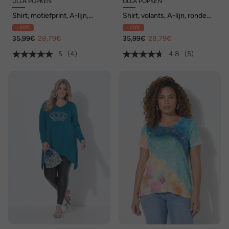
ULLA POPKEN
ULLA POPKEN
Shirt, motiefprint, A-lijn,
Shirt, volants, A-lijn, ronde
ronde hals, lange mouwen
hals, lange mouwen
- 20%
- 20%
35,99€
28,79€
35,99€
28,79€
5
(4)
4.8
(5)