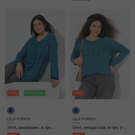
SALE
DUURZAAM
SALE
ULLA POPKEN
ULLA POPKEN
Shirt, sierplooien, A-lijn,
Shirt, vintage look, A-lijn, V-
carréhals, lange mouwen
hals, lange mouwen
- 20%
- 20%