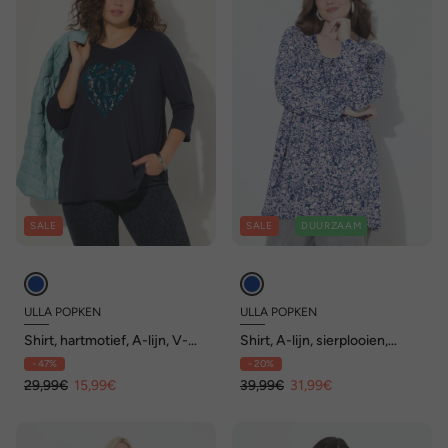
SALE
SALE
DUURZAAM
ULLA POPKEN
ULLA POPKEN
Shirt, hartmotief, A-lijn, V-
Shirt, A-lijn, sierplooien,
hals, lange mouwen
carréhals, lange mouw
- 47%
- 20%
29,99€
15,99€
39,99€
31,99€