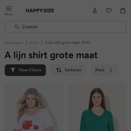
Menu
|
|
Startpagina
Shirts
A lijn shirt grote maat
(972)
A lijn shirt grote maat
Meer Filters
Sorteren
Preis
Kleur
Merk
Duurzaam