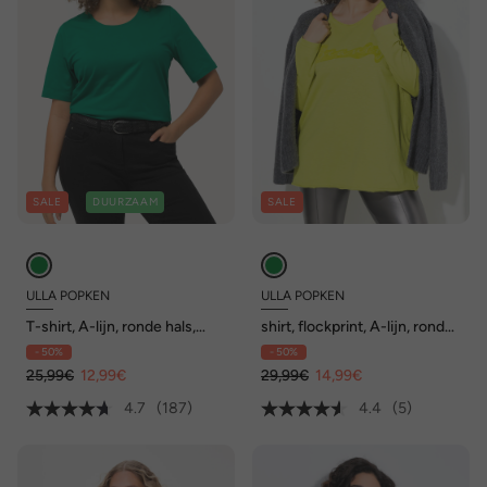
SALE
DUURZAAM
SALE
ULLA POPKEN
ULLA POPKEN
T-shirt, A-lijn, ronde hals,
shirt, flockprint, A-lijn, ronde
korte mouwen
hals, lange mouwen, open
- 50%
- 50%
afgewerkt
25,99€
12,99€
29,99€
14,99€
4.7
(187)
4.4
(5)