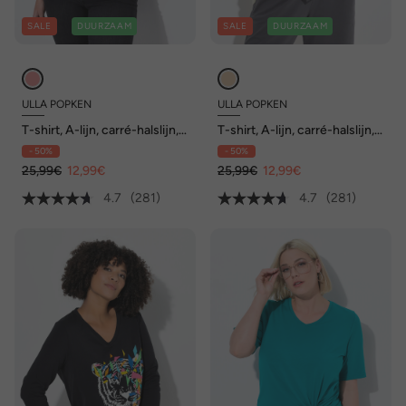
SALE
DUURZAAM
SALE
DUURZAAM
ULLA POPKEN
ULLA POPKEN
T-shirt, A-lijn, carré-halslijn,
T-shirt, A-lijn, carré-halslijn,
korte mouwen
korte mouwen
- 50%
- 50%
25,99€
12,99€
25,99€
12,99€
4.7
(281)
4.7
(281)