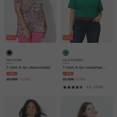
SALE
SALE
MIA MODA
ULLA POPKEN
T-shirt, A-lijn, dierenmotief
T-shirt, A-lijn, tuniekhals,
korte mouw
- 65%
- 65%
39,99€
13,99€
25,99€
8,99€
4.6
(538)