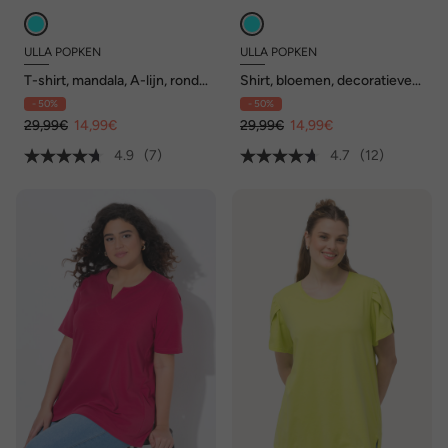
ULLA POPKEN
ULLA POPKEN
T-shirt, mandala, A-lijn, ronde
Shirt, bloemen, decoratieve
hals, halflange mouw
plooien, A-lijn, ronde hals,
- 50%
- 50%
3/4-mouwen
29,99€
14,99€
29,99€
14,99€
4.9
(7)
4.7
(12)