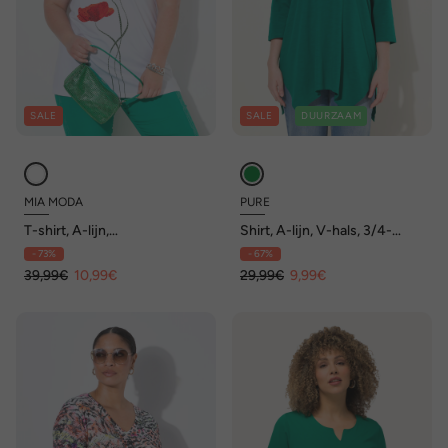
SALE
SALE
DUURZAAM
MIA MODA
PURE
T-shirt, A-lijn,
Shirt, A-lijn, V-hals, 3/4-
glittersteentjes,
mouwen, biologisch katoen
- 73%
- 67%
bloemenmotief
39,99€
10,99€
29,99€
9,99€