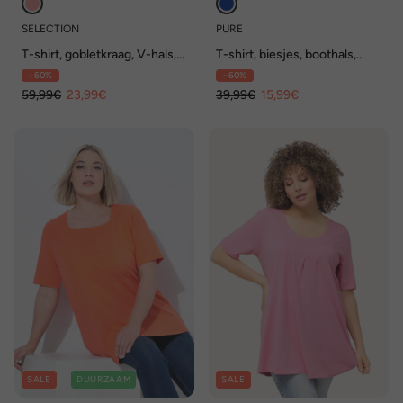
SELECTION
PURE
T-shirt, gobletkraag, V-hals,
T-shirt, biesjes, boothals,
halve mouwen
mouwloos, biologisch katoen
- 60%
- 60%
59,99€
23,99€
39,99€
15,99€
SALE
DUURZAAM
SALE