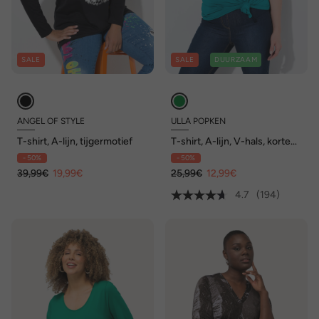
SALE
SALE
DUURZAAM
ANGEL OF STYLE
ULLA POPKEN
T-shirt, A-lijn, tijgermotief
T-shirt, A-lijn, V-hals, korte
mouwen
- 50%
- 50%
39,99€
19,99€
25,99€
12,99€
4.7
(194)