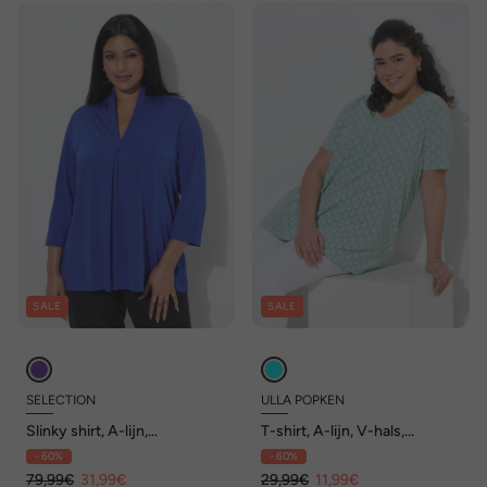
SALE
SALE
SELECTION
ULLA POPKEN
Slinky shirt, A-lijn,
T-shirt, A-lijn, V-hals,
gobletkraag, sierplooi, 3/4-
sierplooien, korte mouw
- 60%
- 60%
mouw
79,99€
31,99€
29,99€
11,99€