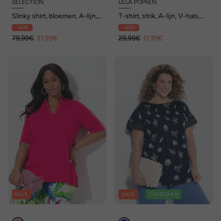
SELECTION
ULLA POPKEN
Slinky shirt, bloemen, A-lijn,
T-shirt, strik, A-lijn, V-hals,
V-hals, korte mouw
korte mouwen
- 60%
- 60%
79,99€
31,99€
29,99€
11,99€
SALE
SALE
DUURZAAM