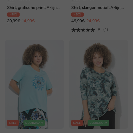
Shirt, grafische print, A-lijn,
Shirt, slangenmotief, A-lijn,
ronde hals, 3/4-mouw
V-hals, lange mouw
- 50%
- 50%
29,99€
14,99€
49,99€
24,99€
5
(1)
SALE
DUURZAAM
SALE
DUURZAAM