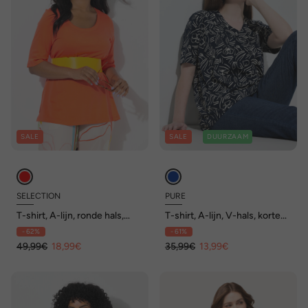
SALE
SALE
DUURZAAM
SELECTION
PURE
T-shirt, A-lijn, ronde hals,
T-shirt, A-lijn, V-hals, korte
3/4-mouwen, Pima cotton
mouw, biologisch katoen
- 62%
- 61%
49,99€
18,99€
35,99€
13,99€