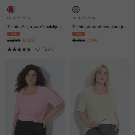
ULLA POPKEN
ULLA POPKEN
T-shirt, A-lijn, carré-halslijn,
T-shirt, decoratieve plooitjes,
korte mouwen
A-lijn, ronde hals, korte
- 50%
- 50%
mouwen, modal
25,99€
12,99€
19,99€
9,99€
4.7
(281)