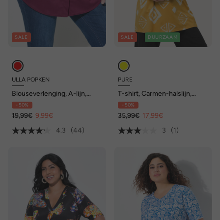
SALE
SALE
DUURZAAM
ULLA POPKEN
PURE
Blouseverlenging, A-lijn,
T-shirt, Carmen-halslijn,
afgeronde zoom
halve mouwen, biologisch
- 50%
- 50%
katoen
19,99€
9,99€
35,99€
17,99€
4.3
(44)
3
(1)