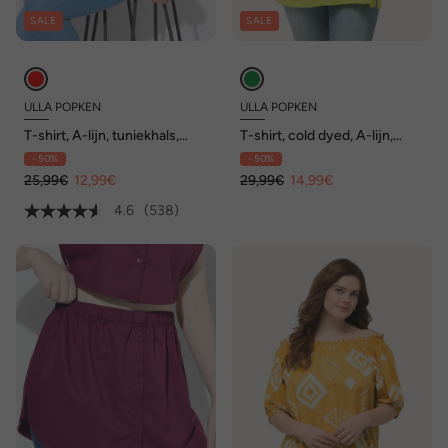
SALE
SALE
ULLA POPKEN
ULLA POPKEN
T-shirt, A-lijn, tuniekhals,
T-shirt, cold dyed, A-lijn,
korte mouw
ronde hals, halve mouwen
- 50%
- 50%
25,99€
12,99€
29,99€
14,99€
4.6
(538)