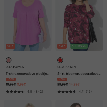
SALE
SALE
DUURZAAM
ULLA POPKEN
ULLA POPKEN
T-shirt, decoratieve plooitjes,
Shirt, bloemen, decoratieve
A-lijn, ronde hals, korte
plooien, A-lijn, ronde hals,
- 50%
- 50%
mouwen, modal
3/4-mouwen
19,99€
9,99€
29,99€
14,99€
4.5
(842)
4.7
(12)