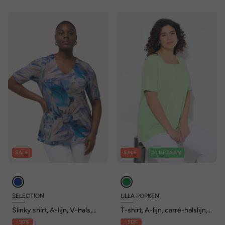
SALE
SALE
DUURZAAM
SELECTION
ULLA POPKEN
Slinky shirt, A-lijn, V-hals,
T-shirt, A-lijn, carré-halslijn,
halflange mouwen
korte mouwen
- 50%
- 50%