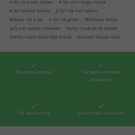
A lijn jurk met zakken
A lijn shirt lange mouw
A lijn mantel dames
A lijn rok met zakken
Blauwe rok a lijn
A lijn rok groen
Bermuda blauw
Jurk met kanten mouwen
Pantys maat 44 46 dames
Dames maten kleurrijke blauw
Summer blouse rood
Alle maten één prijs
14 dagen kosteloos
terugsturen
SSL versleuteling
Levering aan wensadres