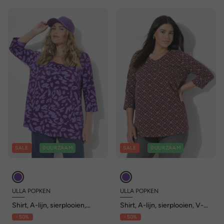
SALE
DUURZAAM
SALE
DUURZAAM
ULLA POPKEN
ULLA POPKEN
Shirt, A-lijn, sierplooien,
Shirt, A-lijn, sierplooien, V-
carréhals, 3/4-mouwen
hals, driekwartsmouwen
- 50%
- 50%