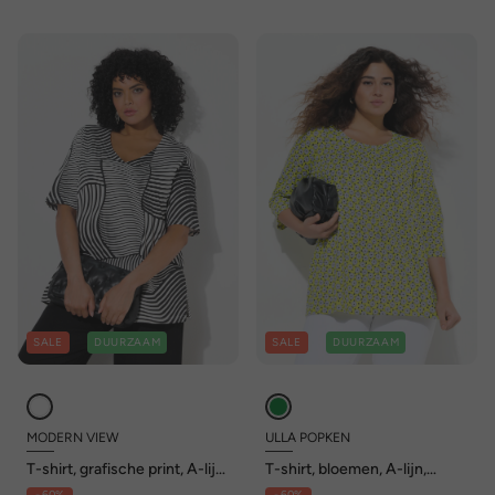
SALE
DUURZAAM
SALE
DUURZAAM
MODERN VIEW
ULLA POPKEN
T-shirt, grafische print, A-lijn,
T-shirt, bloemen, A-lijn,
V-hals, korte mouw
decoratieve plooien, ronde
- 60%
- 60%