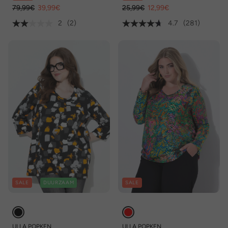
79,99€
39,99€
25,99€
12,99€
2
(2)
4.7
(281)
SALE
DUURZAAM
SALE
ULLA POPKEN
ULLA POPKEN