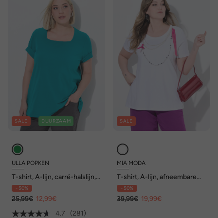
SALE
DUURZAAM
SALE
ULLA POPKEN
MIA MODA
T-shirt, A-lijn, carré-halslijn,
T-shirt, A-lijn, afneembare
korte mouwen
sierkralenketting
- 50%
- 50%
25,99€
12,99€
39,99€
19,99€
4.7
(281)