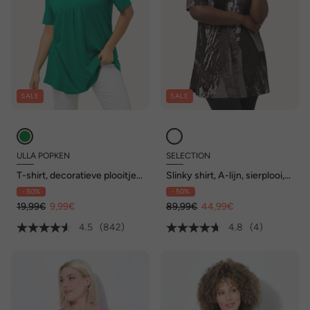
SALE
SALE
ULLA POPKEN
SELECTION
T-shirt, decoratieve plooitjes,
Slinky shirt, A-lijn, sierplooi,
A-lijn, ronde hals, korte
V-hals, halflange mouwen
- 50%
- 50%
mouwen, modal
19,99€
9,99€
89,99€
44,99€
4.5
(842)
4.8
(4)