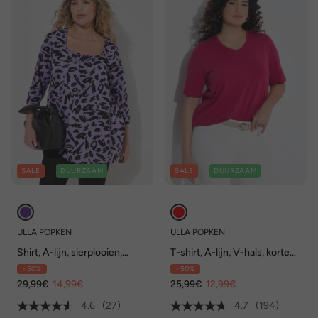
SALE
DUURZAAM
SALE
DUURZAAM
ULLA POPKEN
ULLA POPKEN
Shirt, A-lijn, sierplooien,
T-shirt, A-lijn, V-hals, korte
carréhals, 3/4-mouwen
mouwen
- 50%
- 50%
29,99€
14,99€
25,99€
12,99€
4.6
(27)
4.7
(194)