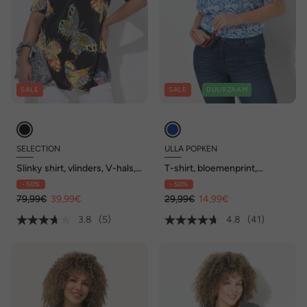
SALE
SALE
DUURZAAM
SELECTION
ULLA POPKEN
Slinky shirt, vlinders, V-hals,
T-shirt, bloemenprint,
korte mouwen
tuniekhals, V-hals, halve
- 50%
- 50%
mouwen
79,99€
39,99€
29,99€
14,99€
3.8
(5)
4.8
(41)