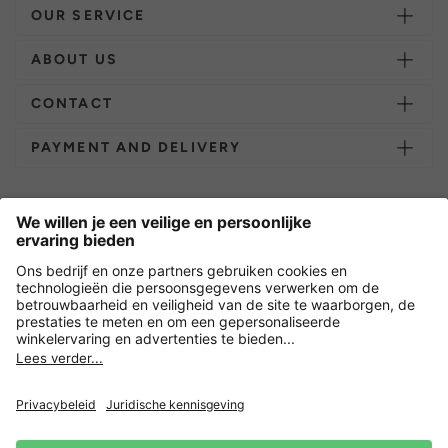
OUR SERVICE
ABOUT US
CONTACT
PAYMENT AND DELIVERY
Overige webwinkels
Nederland
Versleuteling met
Nieuwsbrief