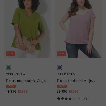
SALE
SALE
MODERN VIEW
ULLA POPKEN
T-shirt, materiaalmix, A-lijn,
T-shirt, trekkoord, A-lijn,
V-hals, korte mouw
ronde hals, korte mouwen
- 60%
- 60%
49,99€
19,99€
39,99€
15,99€
4
(72)