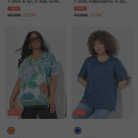
T-shirt, A-lijn, V-hals, korte
T-shirt, materiaalmix, A-lijn,
mouwen, Pima-katoen
V-hals, korte mouw
- 60%
- 60%
59,99€
23,99€
49,99€
19,99€
SALE
SALE