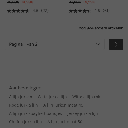
29,99€
14,99€
29,99€
14,99€
4.6
(27)
4.5
(61)
nog
924
andere artikelen
Pagina 1 van 21
Aanbevelingen
A lijn jurken
Witte jurk a lijn
Witte a lijn rok
Rode jurk a lijn
A lijn jurken maat 46
A lijn jurk spaghettibandjes
Jersey jurk a lijn
Chiffon jurk a lijn
A lijn jurk maat 50