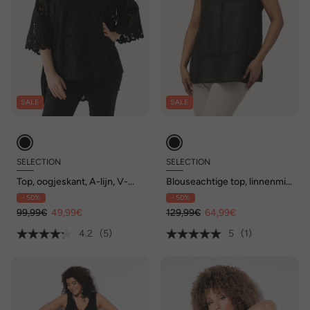
SALE
SALE
SELECTION
SELECTION
Top, oogjeskant, A-lijn, V-
Blouseachtige top, linnenmix,
hals, mouwloos
doorgestikte ruiten, ronde
- 50%
- 50%
hals, mouwloos
99,99€
49,99€
129,99€
64,99€
4.2
(5)
5
(1)