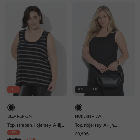
SALE
BESTSELLER
ULLA POPKEN
MODERN VIEW
Top, strepen, ribjersey, A-lijn,
Top, ribjersey, A-lijn,
ronde hals, mouwloos
carréhals, mouwloos
- 10%
29,99€
29,99€
26,99€