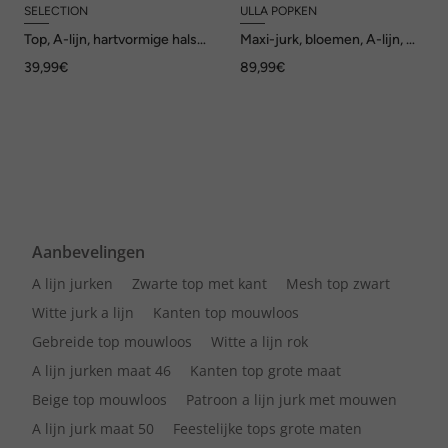
SELECTION
ULLA POPKEN
Top, A-lijn, hartvormige hals,
Maxi-jurk, bloemen, A-lijn, V-
mouwloos, Pima Cotton
hals, mouwloos
39,99€
89,99€
Aanbevelingen
A lijn jurken
Zwarte top met kant
Mesh top zwart
Witte jurk a lijn
Kanten top mouwloos
Gebreide top mouwloos
Witte a lijn rok
A lijn jurken maat 46
Kanten top grote maat
Beige top mouwloos
Patroon a lijn jurk met mouwen
A lijn jurk maat 50
Feestelijke tops grote maten