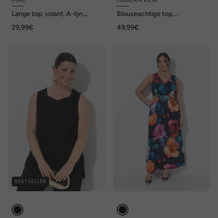
PURE
MODERN VIEW
Lange top, volant, A-lijn,
Blouseachtige top,
ronde hals, mouwloos,
zebramotief, A-lijn, V-hals,
29,99€
49,99€
biologisch katoen
mouwloos
BESTSELLER