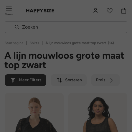
Menu
|
|
Startpagina
Shirts
A lijn mouwloos grote maat top zwart
(14)
A lijn mouwloos grote maat
top zwart
Meer Filters
Sorteren
Preis
Kleur
Merk
Duurzaam