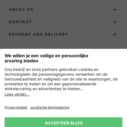
ABOUT US
CONTACT
PAYMENT AND DELIVERY
Overige webwinkels
Nederland
Versleuteling met
Nieuwsbrief
15% korting op je volgende