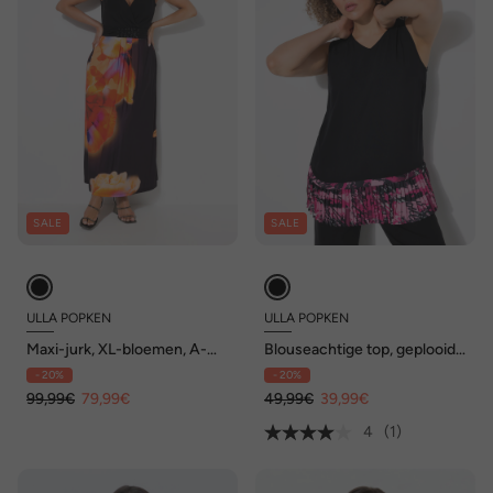
SALE
SALE
ULLA POPKEN
ULLA POPKEN
Maxi-jurk, XL-bloemen, A-
Blouseachtige top, geplooide
lijn, V-hals, mouwloos
zoom, A-lijn, V-hals,
- 20%
- 20%
mouwloos
99,99€
79,99€
49,99€
39,99€
4
(1)