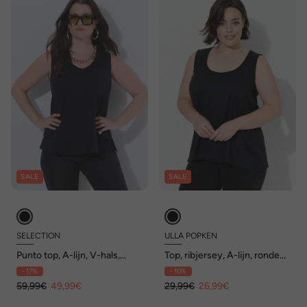
SALE
SALE
SELECTION
ULLA POPKEN
Punto top, A-lijn, V-hals,
Top, ribjersey, A-lijn, ronde
mouwloos
hals, mouwloos
- 17%
- 10%
59,99€
49,99€
29,99€
26,99€