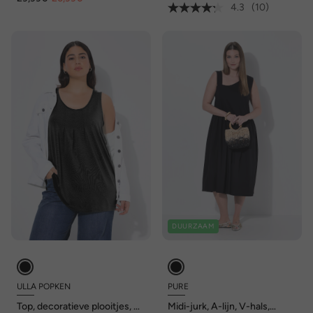
4.3
(10)
DUURZAAM
ULLA POPKEN
PURE
Top, decoratieve plooitjes, A-
Midi-jurk, A-lijn, V-hals,