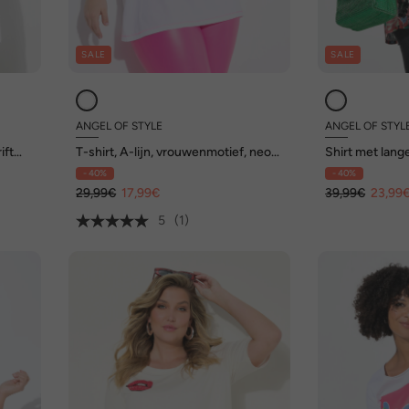
SALE
SALE
ANGEL OF STYLE
ANGEL OF STYL
ift
T-shirt, A-lijn, vrouwenmotief, neon
Shirt met lang
naden
glittersteentje
- 40%
- 40%
29,99€
17,99€
39,99€
23,99
5
(1)