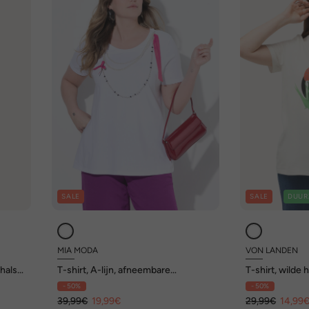
SALE
SALE
DUUR
MIA MODA
VON LANDEN
-hals,
T-shirt, A-lijn, afneembare
T-shirt, wilde h
sierkralenketting
tuniekhalslijn
- 50%
- 50%
39,99€
19,99€
29,99€
14,99