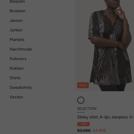
Bloezen
Broeken
Jassen
Jurken
Mantels
Nachtmode
Pullovers
Rokken
Shirts
SALE
Sweatshirts
Vesten
SELECTION
Slinky shirt, A-lijn, sierplooi, V
halflange mouwen
- 50%
89,99€
44,99€