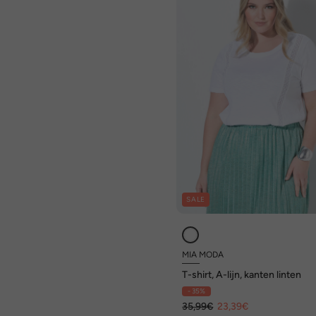
SALE
MIA MODA
T-shirt, A-lijn, kanten linten
- 35%
35,99€
23,39€