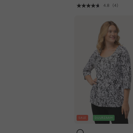
4.8
(4)
SALE
DUURZAAM