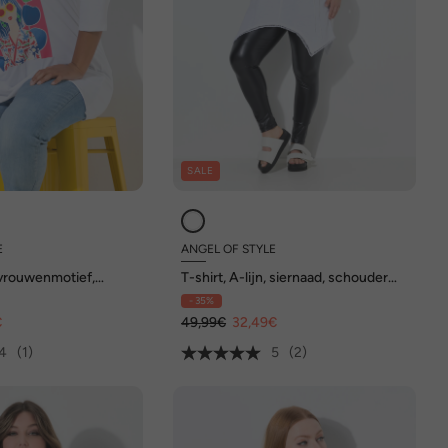
SALE
E
ANGEL OF STYLE
, vrouwenmotief,
T-shirt, A-lijn, siernaad, schouder
met netstof
- 35%
€
49,99€
32,49€
4
(1)
5
(2)