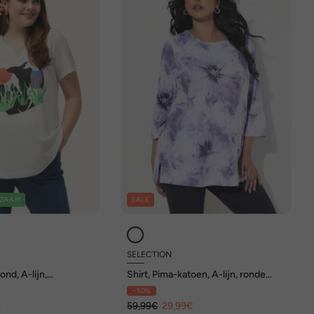
ZAAM
SALE
SELECTION
ond, A-lijn,
Shirt, Pima-katoen, A-lijn, ronde
, halve mouwen
hals, 3/4-mouwen
- 50%
€
59,99€
29,99€