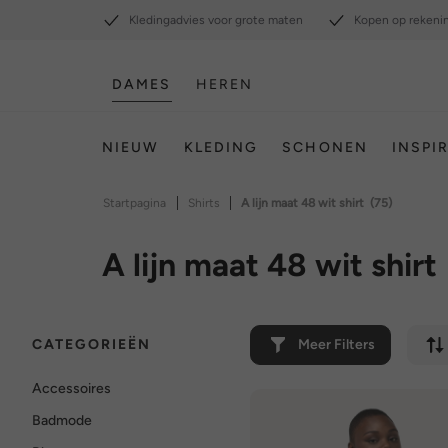
Kledingadvies voor grote maten
Kopen op rekeni
DAMES
HEREN
NIEUW
KLEDING
SCHONEN
INSPI
|
|
Startpagina
Shirts
A lijn maat 48 wit shirt
(75)
A lijn maat 48 wit shirt
CATEGORIEËN
Meer Filters
Accessoires
Badmode