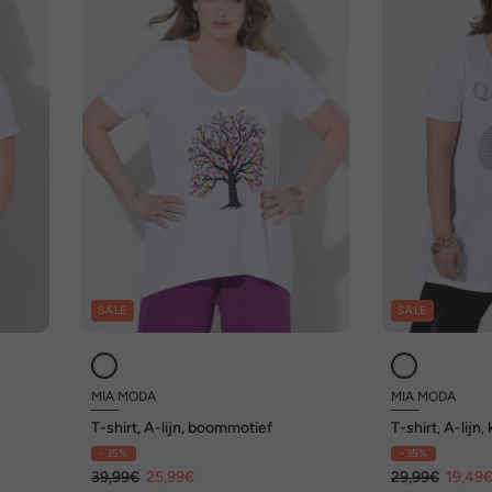
SALE
SALE
MIA MODA
MIA MODA
T-shirt, A-lijn, boommotief
T-shirt, A-lijn
glittersteentje
- 35%
- 35%
39,99€
25,99€
29,99€
19,49