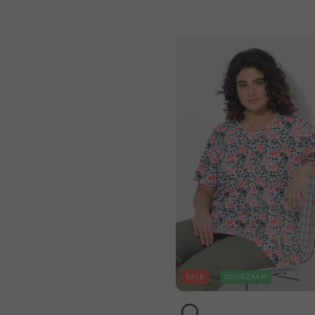
SALE
DUURZAAM