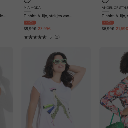
MIA MODA
ANGEL OF STYL
de
T-shirt, A-lijn, strikjes van
T-shirt, A-lijn
sierkraaltjes
- 40%
- 40%
39,99€
23,99€
35,99€
21,59
5
(2)