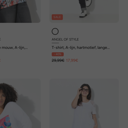
SALE
E
ANGEL OF STYLE
e mouw, A-lijn,
T-shirt, A-lijn, hartmotief, lange
s, all-over motief
mouwen
- 40%
€
29,99€
17,99€