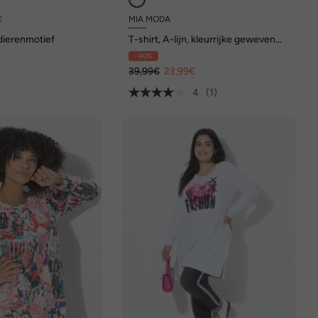
E
MIA MODA
, dierenmotief
T-shirt, A-lijn, kleurrijke geweven
korte mouwen, opschrift
- 40%
€
39,99€
23,99€
4
(1)