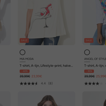
SALE
SALE
MIA MODA
ANGEL OF STYL
T-shirt, A-lijn, Lifestyle-print, halve
T-shirt, A-lijn
mouwen
rolranden
- 40%
- 35%
39,99€
23,99€
39,99€
25,99
4.4
(8)