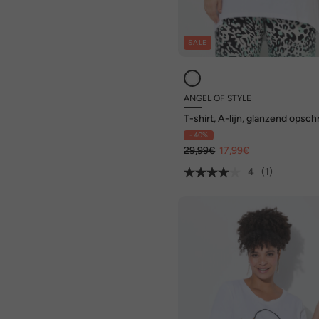
SALE
ANGEL OF STYLE
T-shirt, A-lijn, glanzend opschr
LAUGH
- 40%
29,99€
17,99€
4
(1)