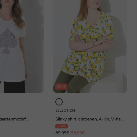
SALE
SELECTION
, kaartenmotief,
Slinky shirt, citroenen, A-lijn, V-hals,
s
korte mouwen
- 34%
€
89,99€
58,99€