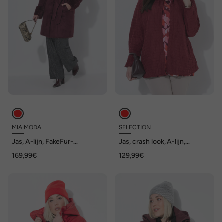
MIA MODA
SELECTION
Jas, A-lijn, FakeFur-
Jas, crash look, A-lijn,
binnenzijde, reverskraag
opstaande kraag, lange
169,99€
129,99€
mouwen