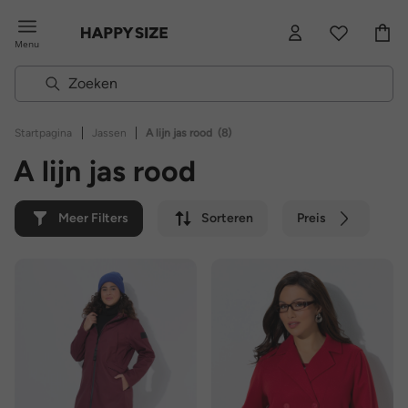
Menu
|
|
Startpagina
Jassen
A lijn jas rood
(8)
A lijn jas rood
Meer Filters
Sorteren
Preis
Kleur
Merk
Duurzaam