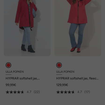
ULLA POPKEN
ULLA POPKEN
HYPRAR softshell jas,
HYPRAR softshell jas, fleece
waterafstotend,
voering, waterafstotend
99,99€
129,99€
fleecevoering
4.7
(22)
4.7
(17)