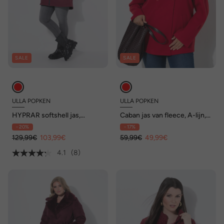
SALE
SALE
ULLA POPKEN
ULLA POPKEN
HYPRAR softshell jas,
Caban jas van fleece, A-lijn,
waterafstotend, capuchon
reverskraag, lange mouwen
- 20%
- 17%
129,99€
103,99€
59,99€
49,99€
4.1
(8)