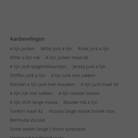
Aanbevelingen
A lijn jurken
Witte jurk a lijn
Rode jurk a lijn
Witte a lijn rok
A lijn jurken maat 46
A lijn jurk spaghettibandjes
Jersey jurk a lijn
Chiffon jurk a lijn
A lijn jurk met zakken
Patroon a lijn jurk met mouwen
A lijn jurk maat 50
A lijn rok met zakken
A lijn mantel dames
A lijn shirt lange mouw
Blauwe rok a lijn
Tankini maat 42
Viscose lange mouw tuniek roze
Bermuda viscose
Grote maten lange t shirts turquoise
Destroyed boyfriend jeans