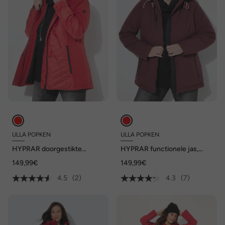
ULLA POPKEN
ULLA POPKEN
HYPRAR doorgestikte
HYPRAR functionele jas,
softshell jas, A-lijn,
waterafstotend, capuchon
149,99€
149,99€
capuchon, weerbestendig
4.5
(2)
4.3
(7)